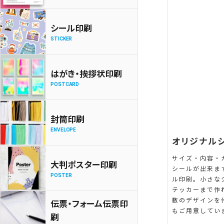
シール印刷
STICKER
はがき・挨拶状印刷
POSTCARD
封筒印刷
ENVELOPE
オリジナル
サイズ・内容・
大判ポスター印刷
シールが出来ま
POSTER
ル印刷。小さな
テッカーまで作
数のデザインを
伝票・フォーム伝票印
もご用意してい
刷