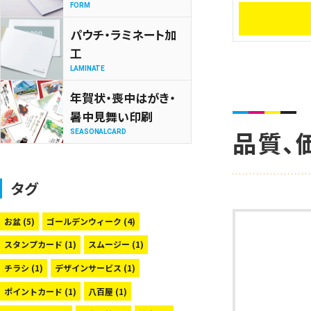
FORM
パウチ・ラミネート加
工
LAMINATE
年賀状・喪中はがき・
暑中見舞い印刷
品質、
SEASONALCARD
タグ
お盆
(5)
ゴールデンウィーク
(4)
スタンプカード
(1)
スムージー
(1)
チラシ
(1)
デザインサービス
(1)
ポイントカード
(1)
八百屋
(1)