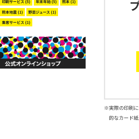
印刷サービス
(5)
年末年始
(5)
熊本
(1)
熊本地震
(1)
野菜ジュース
(1)
集客サービス
(1)
※実際の印刷に
的なカード紙