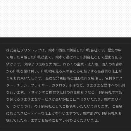
株式会社プリントップは、熊本市西区で創業した印刷会社です。歴史の中
で培った卓越した印刷技術で、熊本で選ばれる印刷会社として歴史を刻み
続けます。
効率より信頼を大切に。お多くの企業・法人様、個人のお客様
から印刷を請け負い、印刷物を見る人の目と心を魅了する高品質な仕上が
りをお約束いたします。
高度な発色技術と加工技術を駆使し、名刺やポス
ター、チラシ、フライヤー、カタログ、冊子など、さまざまな媒体への印刷
を行います。
デザインのご提案や無料のお見積もりなど、印刷会社の常識
を超えるさまざまなサービスが高い評価と口コミをいただき、熊本エリア
で「かかりつけ」の印刷会社としてご指名をいただいております。
ご希望
に応じてスピーディーな仕上げを行いますので、熊本周辺で印刷会社をお
探しでしたら、まずはお気軽にお問い合わせくださいませ。