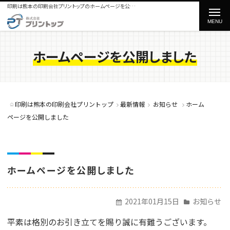
印刷は熊本の印刷会社プリントップのホームページを公開しましたをご紹介
t
o
g
ホームページを公開しました
g
l
e
印刷は熊本の印刷会社プリントップ
最新情報
お知らせ
ホーム
n
ページを公開しました
a
v
i
ホームページを公開しました
g
a
2021年01月15日
お知らせ
t
平素は格別のお引き立てを賜り誠に有難うございます。
i